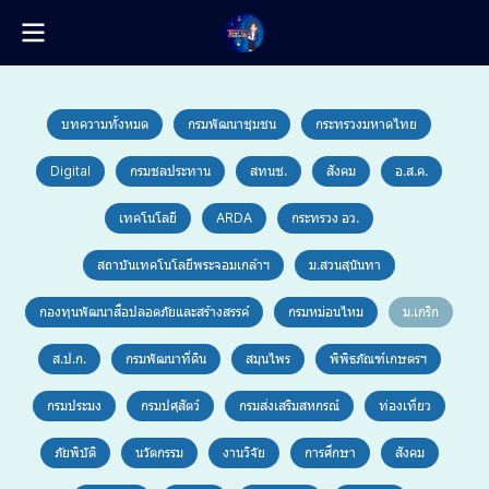
บทความทั้งหมด
กรมพัฒนาชุมชน
กระทรวงมหาดไทย
Digital
กรมชลประทาน
สทนช.
สังคม
อ.ส.ค.
เทคโนโลยี
ARDA
กระทรวง อว.
สถาบันเทคโนโลยีพระจอมเกล้าฯ
ม.สวนสุนันทา
กองทุนพัฒนาสื่อปลอดภัยและสร้างสรรค์
กรมหม่อนไหม
ม.เกริก
ส.ป.ก.
กรมพัฒนาที่ดิน
สมุนไพร
พิพิธภัณฑ์เกษตรฯ
กรมประมง
กรมปศุสัตว์
กรมส่งเสริมสหกรณ์
ท่องเที่ยว
ภัยพิบัติ
นวัตกรรม
งานวิจัย
การศึกษา
สังคม