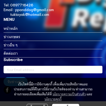
Tel: 0897716426
Email : ppanddog@gmail.com
tuktayak@hotmail.com
MENU
หน้าหลัก
ข่าวเกษตร
ข่าวอื่น ๆ
ติดต่อเรา
Subscribe
รับข่าวสาร
เว็บไซต์นี้มีการใช้งานคุกกี้ เพื่อเพิ่มประสิทธิภาพและ
ประสบการณ์ที่ดีในการใช้งานเว็บไซต์ของท่าน ท่านสามารถ
อ่านรายละเอียดเพิ่มเติมได้ที่
นโยบายความเป็นส่วนตัว
และ
นโยบายคุกกี้
Copyright 2023 | All Rights Reserved | Powered by MWE