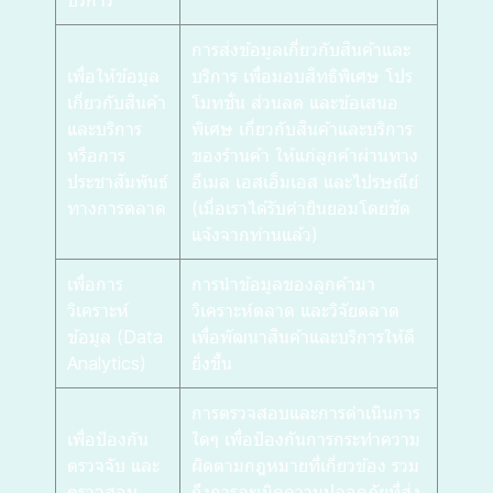
บริการ
การส่งข้อมูลเกี่ยวกับสินค้าและ
เพื่อให้ข้อมูล
บริการ เพื่อมอบสิทธิพิเศษ โปร
เกี่ยวกับสินค้า
โมทชั่น ส่วนลด และข้อเสนอ
และบริการ
พิเศษ เกี่ยวกับสินค้าและบริการ
หรือการ
ของร้านค้า ให้แก่ลูกค้าผ่านทาง
ประชาสัมพันธ์
อีเมล เอสเอ็มเอส และไปรษณีย์
ทางการตลาด
(เมื่อเราได้รับคำยินยอมโดยชัด
แจ้งจากท่านแล้ว)
เพื่อการ
การนำข้อมูลของลูกค้ามา
วิเคราะห์
วิเคราะห์ตลาด และวิจัยตลาด
ข้อมูล (Data
เพื่อพัฒนาสินค้าและบริการให้ดี
Analytics)
ยิ่งขึ้น
การตรวจสอบและการดำเนินการ
เพื่อป้องกัน
ใดๆ เพื่อป้องกันการกระทำความ
ตรวจจับ และ
ผิดตามกฎหมายที่เกี่ยวข้อง รวม
ตรวจสอบ
ถึงการละเมิดความปลอดภัยที่ส่ง