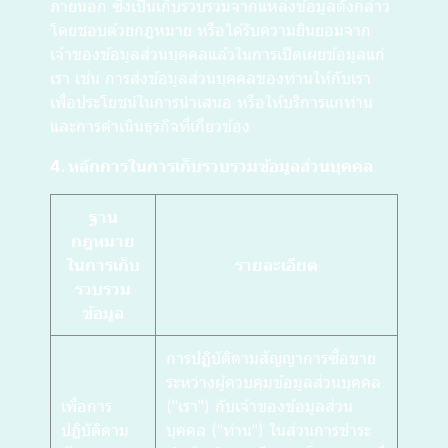
ภายนอก ซึ่งเป็นเก็บรวบรวมจากแหล่งข้อมูลดังกล่าว
โดยชอบด้วยกฎหมาย หรือได้รับความยินยอมจาก
เจ้าของข้อมูลส่วนบุคคลแล้วในการเปิดเผยข้อมูลแก่
เรา เช่น การส่งข้อมูลส่วนบุคคลของท่านให้กับเรา
เพื่อประโยชน์ในการนำเสนอ หรือให้บริการแก่ท่าน
และการดำเนินธุรกิจที่เกี่ยวข้อง
4. หลักการในการเก็บรวบรวมข้อมูลส่วนบุคคล
ฐาน
กฎหมาย
ในการเก็บ
รายละเอียด
รวบรวม
ข้อมูล
การปฏิบัติตามสัญญาการซื้อขาย
ระหว่างผู้ควบคุมข้อมูลส่วนบุคคล
เพื่อการ
("เรา") กับเจ้าของข้อมูลส่วน
ปฏิบัติตาม
บุคคล ("ท่าน") ในส่วนการชำระ