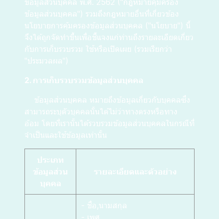
ข้อมูลส่วนบุคคล พ.ศ. 2562 ("กฎหมายคุ้มครอง
ข้อมูลส่วนบุคคล") รวมถึงกฎหมายอื่นที่เกี่ยวข้อง
นโยบายการคุ้มครองข้อมูลส่วนบุคคล ("นโยบาย") นี้
จึงได้ถูกจัดทำขึ้นเพื่อชี้แจงแก่ท่านถึงรายละเอียดเกี่ยว
กับการเก็บรวบรวม ใช้หรือเปิดเผย (รวมเรียกว่า
"ประมวลผล")
2. การเก็บรวบรวมข้อมูลส่วนบุคคล
ข้อมูลส่วนบุคคล หมายถึงข้อมูลเกี่ยวกับบุคคลซึ่ง
สามารถระบุตัวบุคคลนั้นได้ไม่ว่าทางตรงหรือทาง
อ้อม โดยที่เรานั้นได้รวบรวมข้อมูลส่วนบุคคลในกรณีที่
จำเป็นและใช้ข้อมูลเท่านั้น
ประเภท
ข้อมูลส่วน
รายละเอียดและตัวอย่าง
บุคคล
- ชื่อ,นามสกุล
- เพศ