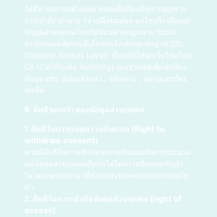
ให้มีมาตรการอย่างเหมาะสมเพื่อป้องกันการสูญหาย
การเข้าถึง ทำลาย ใช้ เปลี่ยนแปลง แก้ไขหรือเปิดเผย
ข้อมูลส่วนบุคคลโดยไม่ชอบด้วยกฎหมาย รับรอง
ความปลอดภัยทางอิเล็กทรอนิกส์บนมาตรฐาน SSL
(Security Socket Layer) ที่อนุมัติให้แก่เว็บไซต์โดย
CA (Certificate Authority) ถูกเข้ารหัสเพื่อปกป้อง
ข้อมูล เช่น ข้อมูลส่วนตัว , รหัสผ่าน , หมายเลขบัตร
เครดิต
9. สิทธิของเจ้าของข้อมูลส่วนบุคคล
1. สิทธิในการถอนความยินยอม (Right to
withdraw consent)
ท่านมีสิทธิในการเพิกถอนความยินยอมในการประมวล
ผลข้อมูลส่วนบุคคลที่ท่านได้ให้ความยินยอมกับเรา
ได้ ตลอดระยะเวลาที่ข้อมูลส่วนบุคคลของท่านอยู่กับ
เรา
2. สิทธิในการเข้าถึงข้อมูลส่วนบุคคล (right of
access)