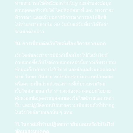
ท่านสามารถใช้สิทธิของท่านในฐานะเจ้าของข้อมูล
ส่วนบุคคลข้างต้นได้ โดยติดต่อมาที่ และ ทางเราจะ
พิจารณา และแจ้งผลการพิจารณาการขอใช้สิทธิ
ให้ท่านทราบภายใน 30 วันนับแต่วันที่เราได้รับคำ
ร้องขอดังกล่าว
10. การเชื่อมต่อเว็บไซต์หรือบริการภายนอก
เว็บไซต์ของเราอาจมีลิงก์เชื่อมโยงไปยังเว็บไซต์
ภายนอกซึ่งเว็บไซต์ภายนอกเหล่านั้นอาจเก็บรวบรวม
ข้อมูลเกี่ยวกับการใช้บริการ และข้อมูลส่วนบุคคลของ
ท่าน โดยเราไม่สามารถรับผิดชอบในความปลอดภัย
หรือความเป็นส่วนตัวของท่านที่เก็บรวบรวมโดย
เว็บไซต์ภายนอกได้ ท่านจะต้องตรวจสอบนโยบาย
คุ้มครองข้อมูลส่วนบุคคลของเว็บไซต์ภายนอกเหล่า
นั้น และปฏิบัติตามนโยบายความเป็นส่วนตัวที่ปรากฏ
ในเว็บไซต์ภายนอกนั้น ๆ แทน
11. ในกรณีที่ท่านปฏิเสธการยินยอมหรือไม่ให้ใช้
ข้อมูลส่วนบุคคล