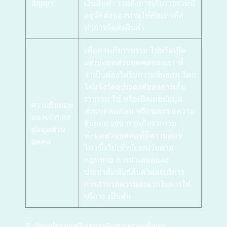
สัญญา
เงินสินค้า รวมถึงการเก็บรวบรวมที่
อยู่จัดส่งของท่านให้กับเราเพื่อ
ทำการจัดส่งสินค้า
เพื่อการเก็บรวบรวม ใช้หรือเปิด
เผยข้อมูลส่วนบุคคลของเรา ที่
จำเป็นต้องได้รับความยินยอม โดย
ได้แจ้งวัตถุประสงค์ของการเก็บ
รวบรวม ใช้ หรือเปิดเผยข้อมูล
ความยินยอม
ส่วนบุคคลก่อน หรือขณะขอความ
ของเจ้าของ
ยินยอม เช่น การเก็บรวบรวม
ข้อมูลส่วน
ข้อมูลส่วนบุคคลที่มีความอ่อน
บุคคล
ไหวซึ่งไม่เข้าข้อยกเว้นตาม
กฎหมาย การนำเสนอและ
ประชาสัมพันธ์สินค้าและบริการ
การอำนวยความสะดวกในการให้
บริการ เป็นต้น
5. วัตถุประสงค์ในการเก็บรวบรวมข้อมูล