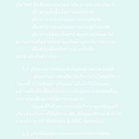
เว็บไซต์ สื่อสังคมออนไลน์ หรือทางช่องทางใด ๆ
- เมื่อท่านสั่งซื้อสินค้าและบริการ
- เมื่อท่านกรอกข้อมูลผ่านแบบฟอร์ม
- เมื่อท่านกรอกข้อมูลผ่านกระทู้เว็บบอร์ด
- เมื่อท่านติดต่อสื่อสาร สอบถามข้อมูล ให้
ความเห็นหรือคำแนะนำแก่สินค้าและบริการของเรา
- เมื่อท่านเลือกรับข่าวสารหรือสื่อ
ประชาสัมพันธ์จากเรา
3.2 เก็บรวบรวมข้อมูลส่วนบุคคลโดยอัตโนมัติ
- เมื่อท่านเข้าชมหรือใช้บริการเว็บไซต์ที่มีการ
ใช้คุกกี้ (Cookies) หรือเทคโนโลยีที่มีลักษณะ
คล้ายคลึงกันเพื่อเก็บรวบรวมข้อมูลทางเทคนิคเกี่ยว
กับรายละเอียดการใช้งานของท่าน
- ข้อมูลที่ได้รับจากการใช้บริการ และข้อมูลที่
เกี่ยวข้องกับการใช้บริการ เช่น ข้อมูลอุปกรณ์ที่เข้าใช้
งานบริการ (IP Address & MAC Address)
3.3 เก็บข้อมูลส่วนบุคคลของท่านจากบุคคล