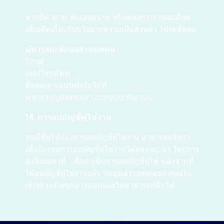
หากมีคำถาม ข้อเสนอแนะ หรือต้องการรายละเอียด
เพิ่มเติมเกี่ยวกับนโยบายความเป็นส่วนตัว โปรดติดต่อ
ผู้ควบคุมข้อมูลส่วนบุคคล
Email :
เบอร์โทรศัพท์ :
ติดต่อผ่านแบบฟอร์มได้ที่
www.tdigitalreport.com/contactus
14. การลบบัญชีผู้ใช้งาน
กรณีที่ผู้ใช้ต้องการลบบัญชีผู้ใช้งาน สามารถแจ้งเรา
เพื่อร้องขอการลบบัญชีผู้ใช้งานได้ตลอดเวลา โดยการ
ส่งอีเมลมาที่ เพื่อดำเนินการลบบัญชีผู้ใช้ หลังจากที่
ได้ลบบัญชีผู้ใช้งานแล้ว ข้อมูลส่วนบุคคลของคุณใน
เซิร์ฟเวอร์จะถูกล้างออกและไม่สามารถกู้คืนได้