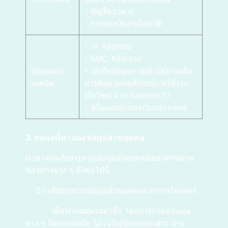
- บัญชีธนาคาร
- การออกใบกำกับภาษี
- IP Address
- MAC Address
ข้อมูลทาง
- บันทึกข้อมูลการเข้าใช้งานหรือ
เทคนิค
การติดตามพฤติกรรมการใช้งาน
เว็บไซต์ จาก Session ID
- ชนิดและรุ่นของเว็บบราวเซอร์
3. แหล่งที่มาของข้อมูลส่วนบุคคล
เราอาจจะเก็บรวบรวมข้อมูลส่วนบุคคลของท่านผ่าน
ช่องทางต่าง ๆ ดังต่อไปนี้
3.1 เก็บรวบรวมข้อมูลส่วนบุคคลจากท่านโดยตรง
- เมื่อท่านสมัครสมาชิก โดยการกรอกข้อมูล
ต่าง ๆ ในแบบฟอร์ม ไม่ว่าในรูปแบบเอกสาร ผ่าน