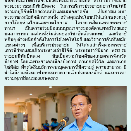
สนองพระราชดำริของสมเด็จพระนางเจ้าสิริกิติ์ พระบรมราชินีนาถ
พระบรมราชชนนีพันปีหลวง ในการบริการประชาชนชาวไทยให้มี
ความอยู่ดีกินดีโดยถ้วนหน้าและเสมอภาคกัน เป็นการแบ่งเบา
พระราชกรณียกิจอีกทางหนึ่ง สร้างคุณประโยชน์ให้แก่เกษตรกรผู้
ยากไร้อยู่ห่างไกล
และขาดโอกาส โครงการสัตวแพทย์พระราช
ทานฯ เป็นความร่วมมือแบบบูรณาการของสัตวแพทย์ไทย
และ
บุคลากรทุกภาคส่วนทั้งในส่วนของวิชาชีพสัตวแพทย์ และวิชาชี
พอื่นๆ ต่างผนึกกำลังในการใช้เทคโนโลยี และวิชาการอันทันสมัย
แขนงต่างๆ เพื่อบริการประชาชน ให้ได้ผลสำเร็จตามพระราช
เสาวนีย์
ของสมเด็จพระนางเจ้าสิริกิติ์ พระบรมราชินีนาถ พระบรม
ราชชนนีพันปีหลวง นับเป็นความโชคดีของเกษตรกรจังหวัด
บึงกาฬ โดยเฉพาะอำเภอเมืองบึงกาฬ อำเภอศรีวิไล และอำเภอ
โซ่พิสัย ที่จะได้รับบริการจากบุคลากร
ที่มีความรู้ ความสามารถ มี
น้ำใจดีงามที่จะมาช่วยบรรเทาความเจ็บป่วยของสัตว์ และบรรเทา
ความทุกข์ร้อนของเกษตรกร