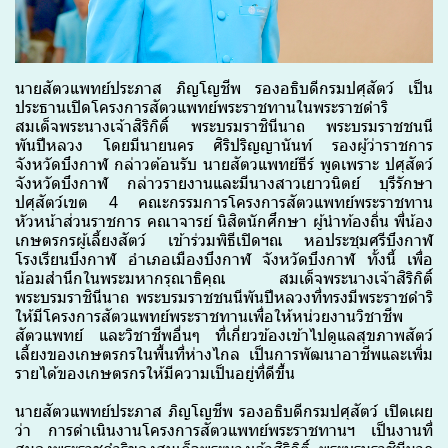
นายสัตวแพทย์ประภาส ภิญโญชีพ รองอธิบดี
กรมปศุสัตว์ เป็น
ประธานเปิดโครงการสัตวแพทย์พระราชทานในพระราชดำริ
สมเด็จพระนางเจ้าสิริกิติ์ พระบรมราชินีนาถ พระบรมราชชนนี
พันปีหลวง โดยมีนายนคร ศิริปริญญานันท์ รองผู้ว่าราชการ
จังหวัดบึงกาฬ กล่าวต้อนรับ นายสัตวแพทย์ธีร์ พูดเพราะ ปศุสัตว์
จังหวัดบึงกาฬ กล่าวรายงาน
และมีนางสาวเยาวนิตย์ บุรีรักษา
ปศุสัตว์เขต 4 คณะกรรมการโครงการสัตวแพทย์พระราชทาน
หัวหน้าส่วนราชการ คณาจารย์ นิสิตนักศึกษา ผู้นำท้องถิ่น พี่น้อง
เกษตรกรผู้เลี้ยงสัตว์ เข้าร่วมพิธีเปิดฯ
ณ หอประชุมศรีบึงกาฬ
โรงเรียนบึงกาฬ อำเภอเมืองบึงกาฬ จังหวัดบึงกาฬ ทั้งนี้ เพื่อ
น้อมสำนึก
ในพระมหากรุณาธิคุณ สมเด็จพระนางเจ้าสิริกิติ์
พระบรมราชินีนาถ พระบรมราชชนนีพันปีหลวง
ที่ทรงมีพระราชดำริ
ให้มีโครงการสัตวแพทย์พระราชทานเพื่อให้หน่วยงานวิชาชีพ
สัตวแพทย์ และวิชาชีพอื่นๆ ที่เกี่ยวข้องเข้าไปดูแลสุขภาพสัตว์
เลี้ยงของเกษตรกรในพื้นที่ห่างไกล เป็นการพัฒนาอาชีพ
และเพิ่ม
รายได้ของเกษตรกรให้มีความเป็นอยู่ที่ดีขึ้น
นายสัตวแพทย์ประภาส ภิญโญชีพ รองอธิบดีกรมปศุสัตว์ เปิดเผย
ว่า การดำเนินงานโครงการ
สัตวแพทย์พระราชทานฯ เป็นงานที่