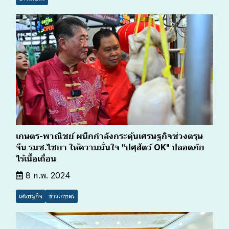
เกษตร-พาณิชย์ ผนึกกำลังกระตุ้นเศรษฐกิจช่วงตรุษ
จีน รมช.ไชยา ให้ความมั่นใจ "ปศุสัตว์ OK" ปลอดภัย
ไร้เนื้อเถื่อน
8 ก.พ. 2024
เศรษฐกิจ
ข่าวเกษตร