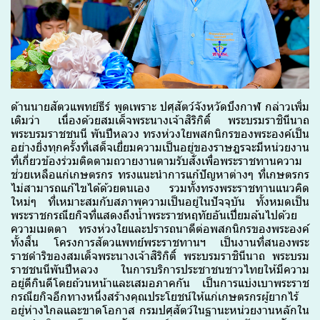
ด้านนายสัตวแพทย์ธีร์ พูดเพราะ ปศุสัตว์จังหวัดบึงกาฬ กล่าวเพิ่ม
เติมว่า เนื่องด้วยสมเด็จพระนางเจ้าสิริกิติ์ พระบรมราชินีนาถ
พระบรมราชชนนี พันปีหลวง ทรงห่วงใยพสกนิกรของพระองค์เป็น
อย่างยิ่งทุกครั้งที่เสด็จเยี่ยมความเป็นอยู่ของราษฎรจะมีหน่วยงาน
ที่เกี่ยวข้องร่วมติดตามถวายงานตามรับสั่งเพื่อพระราชทานความ
ช่วยเหลือแก่เกษตรกร ทรงแนะนำการแก้ปัญหาต่างๆ ที่เกษตรกร
ไม่สามารถแก้ไขได้ด้วยตนเอง รวมทั้งทรงพระราชทานแนวคิด
ใหม่ๆ ที่เหมาะสมกับสภาพความเป็นอยู่ในปัจจุบัน ทั้งหมดเป็น
พระราชกรณียกิจที่แสดงถึงน้ำพระราชหฤทัยอันเปี่ยมล้นไปด้วย
ความเมตตา ทรงห่วงใยและปรารถนาดีต่อพสกนิกรของพระองค์
ทั้งสิ้น โครงการสัตวแพทย์พระราชทานฯ เป็นงานที่สนองพระ
ราชดำริของสมเด็จพระนางเจ้าสิริกิติ์ พระบรมราชินีนาถ พระบรม
ราชชนนีพันปีหลวง ในการบริการประชาชนชาวไทยให้มีความ
อยู่ดีกินดีโดยถ้วนหน้าและเสมอภาคกัน เป็นการแบ่งเบาพระราช
กรณียกิจอีกทางหนึ่งสร้างคุณประโยชน์ให้แก่เกษตรกรผู้ยากไร้
อยู่ห่างไกลและขาดโอกาส กรมปศุสัตว์ในฐานะหน่วยงานหลักใน