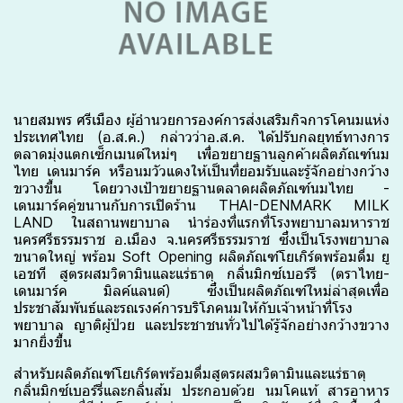
นายสมพร ศรีเมือง ผู้อำนวยการองค์การส่งเสริมกิจการโคนมแห่ง
ประเทศไทย (อ.ส.ค.) กล่าวว่าอ.ส.ค. ได้ปรับกลยุทธ์ทางการ
ตลาดมุ่งแตกเซ็กเมนต์ใหม่ๆ เพื่อขยายฐานลูกค้าผลิตภัณฑ์นม
ไทย เดนมาร์ค หรือนมวัวแดงให้เป็นที่ยอมรับและรู้จักอย่างกว้าง
ขวางขึ้น โดยวางเป้าขยายฐานตลาดผลิตภัณฑ์นมไทย -
เดนมาร์คคู่ขนานกับการเปิดร้าน THAI-DENMARK MILK
LAND ในสถานพยาบาล นำร่องที่แรกที่โรงพยาบาลมหาราช
นครศรีธรรมราช อ.เมือง จ.นครศรีธรรมราช ซึ่งเป็นโรงพยาบาล
ขนาดใหญ่ พร้อม Soft Opening ผลิตภัณฑ์โยเกิร์ตพร้อมดื่ม ยู
เอชที สูตรผสมวิตามินและแร่ธาตุ กลิ่นมิกซ์เบอร์รี (ตราไทย-
เดนมาร์ค มิลค์แลนด์) ซึ่งเป็นผลิตภัณฑ์ใหม่ล่าสุดเพื่อ
ประชาสัมพันธ์และรณรงค์การบริโภคนมให้กับเจ้าหน้าที่โรง
พยาบาล ญาติผู้ป่วย และประชาชนทั่วไปได้รู้จักอย่างกว้างขวาง
มากยิ่งขึ้น
สำหรับผลิตภัณฑ์โยเกิร์ตพร้อมดื่มสูตรผสมวิตามินและแร่ธาตุ
กลิ่นมิกซ์เบอร์รี่และกลิ่นส้ม ประกอบด้วย นมโคแท้ สารอาหาร