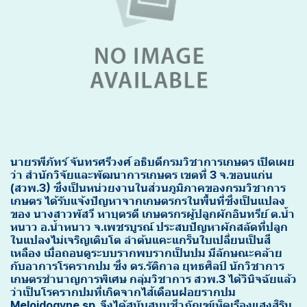
นายรพีภัทร์ จันทรศรีวงศ์ อธิบดีกรมวิชาการเกษตร เปิดเผย
ว่า สำนักวิจัยและพัฒนาการเกษตร เขตที่ 3 จ.ขอนแก่น
(สวพ.3) ซึ่งเป็นหน่วยงานในส่วนภูมิภาคของกรมวิชาการ
เกษตร ได้รับแจ้งปัญหาจากเกษตรกรในพื้นที่ซึ่งเป็นแปลง
ของ นางสาวพัสวี หาบุตรดี เกษตรกรผู้ปลูกผักอินทรีย์ ต.น้ำ
หนาว อ.น้ำหนาว จ.เพชรบูรณ์ ประสบปัญหาผักสลัดที่ปลูก
ในแปลงไม่เจริญเติบโต ลำต้นแคะแกร็นใบเปลี่ยนเป็นสี
เหลือง เมื่อถอนดูระบบรากพบรากเป็นปม มีลักษณะคล้าย
กับอาการโรครากปม ซึ่ง ดร.รัติกาล ยุทธศิลป์ นักวิชาการ
เกษตรชำนาญการพิเศษ กลุ่มวิชาการ สวพ.3 ได้วินิจฉัยแล้ว
ว่าเป็นโรครากปมที่เกิดจากไส้เดือนฝอยรากปม
Meloidogyne sp. จึงได้สนับสนุนชีวภัณฑ์เห็ดเรืองแสงสิริน