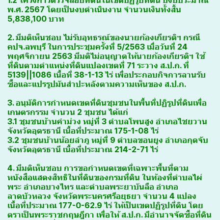
1.2 โครงการตรวจสอบที่ดินในเขตปฏิรูปที่ดิน ปีงบประมาณ
พ.ศ. 2567 โดยเป็นงบดำเนินงาน จำนวนเงินทั้งสิ้น
5,838,100 บาท
2. มีมติเห็นชอบ ไม่รับอุทธรณ์ของนายก้องเกียรติฯ กรณี
คปจ.ลพบุรี ในการประชุมครั้งที่ 5/2563 เมื่อวันที่ 24
พฤศจิกายน 2563 มีมติไม่อนุญาตให้นายก้องเกียรติฯ ใช้
ที่ดินตามตำแหน่งที่ดินแปลงเขตที่ 71 ระวาง ส.ป.ก. ที่
5139||1086 เนื้อที่ 38-1-13 ไร่ เพื่อประกอบกิจการลานรับ
ซื้อและแปรรูปมันสำปะหลังตามความเห็นของ ส.ป.ก.
3. อนุมัติการกำหนดเขตที่ดินชุมชนในพื้นที่ปฏิรูปที่ดินเพื่อ
เกษตรกรรม จำนวน 2 ชุมชน ได้แก่
3.1 ชุมชนบ้านคำม่วง หมู่ที่ 3 ตำบลโพนสูง อำเภอไชยวาน
จังหวัดอุดรธานี เนื้อที่ประมาณ 175-1-08 ไร่
3.2 ชุมชนบ้านน้อยลำภู หมู่ที่ 9 ตำบลขอนยูง อำเภอกุดจับ
จังหวัดอุดรธานี เนื้อที่ประมาณ 214-2-71 ไร่
4. มีมติเห็นชอบ การขอกำหนดเขตที่เฉพาะพื้นที่ตาม
หนังสือแสดงสิทธิในที่ดินของกรมที่ดิน ในท้องที่ตำบลไผ่
พระ อำเภอบางไทร และตำบลพระยาบันลือ อำเภอ
ลาดบัวหลวง จังหวัดพระนครศรีอยุธยา จำนวน 4 แปลง
เนื้อที่ประมาณ 177-0-62.9 ไร่ ให้เป็นเขตปฏิรูปที่ดิน โดย
ตราเป็นพระราชกฤษฎีกา เพื่อให้ ส.ป.ก. มีอำนาจจัดซื้อที่ดิน