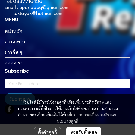
Tel: 0897716426
Email : ppanddog@gmail.com
tuktayak@hotmail.com
MENU
หน้าหลัก
ข่าวเกษตร
ข่าวอื่น ๆ
ติดต่อเรา
Subscribe
รับข่าวสาร
เว็บไซต์นี้มีการใช้งานคุกกี้ เพื่อเพิ่มประสิทธิภาพและ
ประสบการณ์ที่ดีในการใช้งานเว็บไซต์ของท่าน ท่านสามารถ
อ่านรายละเอียดเพิ่มเติมได้ที่
นโยบายความเป็นส่วนตัว
และ
นโยบายคุกกี้
Copyright 2023 | All Rights Reserved | Powered by MWE
ตั้งค่าคุกกี้
ยอมรับทั้งหมด