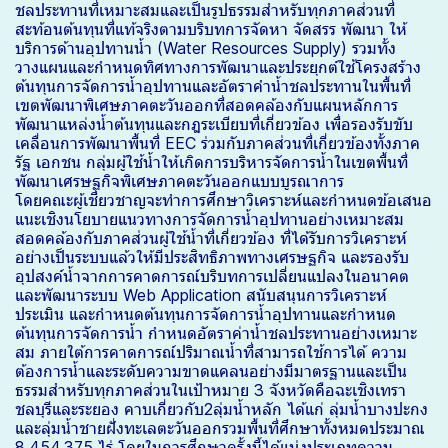
ชลประทานที่เหมาะสมและเป็นรูปธรรมสำหรับทุกภาคส่วนที่
สะท้อนต้นทุนที่แท้จริงตามบริบทการจัดหา จัดสรร พัฒนา ให้
บริการด้านอุปทานน้ำ (Water Resources Supply) รวมทั้ง
วางแผนและกำหนดทิศทางการพัฒนาและประยุกต์ใช้โครงสร้าง
ต้นทุนการจัดการน้ำอุปทานและอัตราคำน้ำชลประทานในพื้นที่
เขตพัฒนาพิเศษภาคตะวันออกที่สอดคล้องกับแผนหลักการ
พัฒนาแหล่งน้ำต้นทุนและกฎระเบียบที่เกี่ยวข้อง เพื่อรองรับขับ
เคลื่อนการพัฒนาพื้นที่ EEC ร่วมกับภาคส่วนที่เกี่ยวข้องทั้งภาค
รัฐ เอกชน กลุ่มผู้ใช้น้ำให้เกิดการบริหารจัดการน้ำในเขตพื้นที่
พัฒนาเศรษฐกิจพิเศษภาคตะวันออกแบบบูรณาการ
โดยคณะผู้เชี่ยวชาญจะทำการศึกษาวิเคราะห์และกำหนดข้อเสนอ
แนะเชิงนโยบายแนวทางการจัดการน้ำอุปทานอย่างเหมาะสม
สอดคล้องกับภาคส่วนผู้ใช้น้ำที่เกี่ยวข้อง ที่ได้รับการวิเคราะห์
อย่างเป็นระบบแล้วให้มีประสิทธิภาพทางเศรษฐกิจ และรองรับ
อุปสงค์น้ำจากการคาดการณ์บริบทการเปลี่ยนแปลงในอนาคต
และพัฒนาระบบ Web Application สนับสนุนการวิเคราะห์
ประเมิน และกำหนดต้นทุนการจัดการน้ำอุปทานและกำหนด
ต้นทุนการจัดการน้ำ กำหนดอัตราค่าน้ำชลประทานอย่างเหมาะ
สม ภายใต้การคาดการณ์ปริมาณน้ำที่สามารถใช้การได้ ความ
ต้องการน้ำและระดับความขาดแคลนอย่างมีมาตรฐานและเป็น
ธรรมสำหรับทุกภาคส่วนในเป้าหมาย 3 จังหวัดคือฉะเชิงเทรา
ชลบุรีและระยอง คาบเกี่ยวกับ2ลุ่มน้ำหลัก ได้แก่ ลุ่มน้ำบางปะกง
และลุ่มน้ำชายฝั่งทะเลตะวันออกรวมพื้นที่ศึกษาทั้งหมดประมาณ
8,454,375 ไร่ โดยในการศึกษาครั้งนี้ได้แบ่งประเภทความ