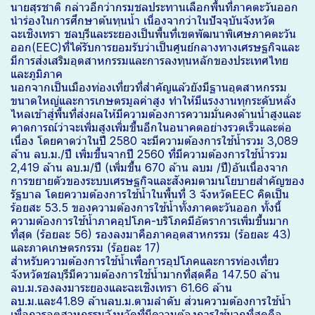
นายสุรชาติ กล่าวอีกว่ากรมชลประทานเลือกพื้นที่ภาคตะวันออก
นำร่องในการศึกษาต้นทุนน้ำ เนื่องจากว่าในปัจจุบันจังหวัด
ฉะเชิงเทรา ชลบุรีและระยองเป็นพื้นที่เขตพัฒนาพิเศษภาคตะวัน
ออก(EEC)ที่ได้รับการยอมรับว่าเป็นศูนย์กลางทางเศรษฐกิจและ
มีการส่งเสริมอุตสาหกรรมและการลงทุนหลักของประเทศไทย
และภูมิภาค
นอกจากเป็นเมืองท่องเที่ยวที่สำคัญแล้วยังมีฐานอุตสาหกรรม
ขนาดใหญ่และการเกษตรมูลค่าสูง ทำให้มีแรงงานทุกระดับหลั่ง
ไหลเข้าสู่พื้นที่ส่งผลให้มีความต้องการความมั่นคงด้านน้ำสูงและ
คาดการณ์ว่าจะเพิ่มสูงเพิ่มขึ้นอีกในอนาคตอย่างรวดเร็วและต่อ
เนื่อง โดยคาดว่าในปี 2580 จะมีความต้องการใช้น้ำรวม 3,089
ล้าน ลบ.ม./ปี เพิ่มขึ้นจากปี 2560 ที่มีความต้องการใช้น้ำรวม
2,419 ล้าน ลบ.ม/ปี (เพิ่มขึ้น 670 ล้าน ลบม /ปี)อันเนื่องจาก
การขยายตัวของระบบเศรษฐกิจและสังคมตามนโยบายสำคัญของ
รัฐบาล โดยความต้องการใช้น้ำในพื้นที่ 3 จังหวัดEEC คิดเป็น
ร้อยสะ 53.5 ของความต้องการใช้น้ำทั้งภาคตะวันออก ทั้งนี้
ความต้องการใช้น้ำภาคอุปโภค-บริโภคมีอัตราการเพิ่มขึ้นมาก
ที่สุด (ร้อยละ 56) รองลงมาคือภาคอุตสาหกรรม (ร้อยละ 43)
และภาคเกษตรกรรม (ร้อยละ 17)
สำหรับความต้องการใช้น้ำเพื่อการอุปโภคและการท่องเที่ยว
จังหวัดชลบุรีมีความต้องการใช้น้ำมากที่สุดคือ 147.50 ล้าน
ลบ.ม.รองลงมาระยองและฉะเชิงเทรา 61.66 ล้าน
ลบ.ม.และ41.89 ล้านลบ.ม.ตามลำดับ ส่วนความต้องการใช้น้ำ
เพื่อการอุตสาหกรรมจังหวัดที่มีความต้องการใช้มากที่สุดคือ