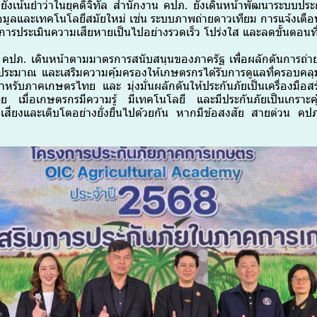
ังเน้นย้ำว่าในยุคดิจิทัล สำนักงาน คปภ. ยังเดินหน้าพัฒนาระบบป
้อมูลและเทคโนโลยีสมัยใหม่ เช่น ระบบภาพถ่ายดาวเทียม การแจ้งเตือ
อให้การประเมินความเสียหายเป็นไปอย่างรวดเร็ว โปร่งใส และลดขั้นตอน
 คปภ. เดินหน้าตามมาตรการสนับสนุนของภาครัฐ เพื่อผลักดันการถ่าย
ระมาณ และเสริมความคุ้มครองให้เกษตรกรได้รับการดูแลที่ครอบคลุม
หรับภาคเกษตรไทย และ มุ่งมั่นผลักดันให้ประกันภัยเป็นเครื่องมือสร้
 เมื่อเกษตรกรมีความรู้ มีเทคโนโลยี และมีประกันภัยเป็นเกราะ
สี่ยงและเติบโตอย่างยั่งยืนไปด้วยกัน หากมีข้อสงสัย สายด่วน คป