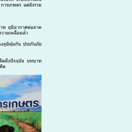
าค การเกษตร แต่ยังรวม
ภาพ ภูมิอากาศต่อภาค
วามเหลื่อมล้ำ
ภูมิคุ้มกัน ประกันภัย
ดีตถึงปัจจุบัน บทบาท
คิด