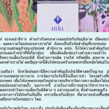
ท์ รองเลขาธิการ ด้านกำกับคนกลางและประกันภัยภูมิภาค เปิดเผยว่
 และความไม่แน่นอนทางรายได้ ยังคงเป็นปัจจัยสำคัญที่กระทบต่อ
รากฐานเศรษฐกิจของประเทศ สำนักงาน คปภ. จึงให้ความสำคัญกับกา
รกรและเจ้าหน้าที่ที่เกี่ยวข้อง เพื่อเติมเต็มช่องว่างด้านความเข้า
ับความเสี่ยงในทุกมิติ ทั้งด้านการผลิต รายได้ ทรัพย์สิน สุขภาพ แล
ั่นคงด้านรายได้ ลดปัญหาหนี้สินให้ครอบครัวเกษตรกรยืนหยัดได้แม้ในว
เสริมว่า จังหวัดปทุมธานีมีความสำคัญเชิงประวัติศาสตร์ในฐานะ เ
านการเกษตรมายาวนาน การจัดงานในวันนี้จึงเป็นการนำ โครงสร้างพื
รเกษตร เพื่อให้เกษตรกรยุคใหม่สามารถบริหารจัดการความเสี่ยงได้อ
่ยนแปลงอย่างรวดเร็ว นอกจากนี้ ภายในงานมีการเสวนาวิชาการจาก
ษตรกรเข้าใจความเสี่ยงในมิติต่าง ๆ อย่างรอบด้าน ทั้งด้านเศรษฐกิจ
วทางการใช้ประกันภัยเป็น เกราะป้องกันเชิงรุก ที่สามารถช่วยฟื้น
างเสถียรภาพในระยะยาว โดย
กันวินาศภัยไทย กล่าวถึง ประกันภัยคือเครื่องมือบริหารความเสี่ยงที